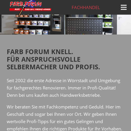
FACHHANDEL
FARB FORUM KNELL.
FÜR ANSPRUCHSVOLLE
SELBERMACHER UND PROFIS.
Seit 2002 die erste Adresse in Wörrstadt und Umgebung
für fachgerechtes Renovieren. Immer in Profi-Qualität!
Denn bei uns kaufen auch Handwerksbetriebe.
Wir beraten Sie mit Fachkompetenz und Geduld. Hier im
Geschäft und sogar bei Ihnen vor Ort. Wir geben Ihnen
wertvolle Profi-Tipps für ein gutes Gelingen und
empfehlen Ihnen die richtigen Produkte für Ihr Vorhaben.